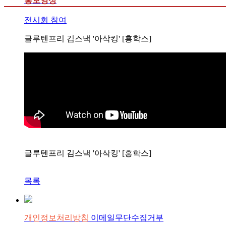
홍보영상
전시회 참여
글루텐프리 김스낵 '아삭킹' [흥학스]
글루텐프리 김스낵 '아삭킹' [흥학스]
목록
개인정보처리방침
이메일무단수집거부